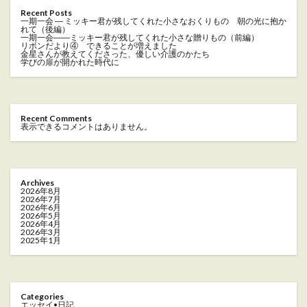
Recent Posts
一期一会 ― ミッキー君が残してくれた小さなおくりもの 朝の光に抱か
れて（後編）
一期一会――ミッキー君が残してくれた小さな贈りもの（前編）
リボンだより④ できることが増えました
金星さんが教えてくださった、優しい介護のかたち
学びの扉が開かれた時代に
Recent Comments
表示できるコメントはありません。
Archives
2026年8月
2026年7月
2026年6月
2026年5月
2026年4月
2026年3月
2025年1月
Categories
エッセイ•日記