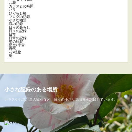
お花
カラスとの時間
バラ
ひぐらし椿
ブログの記録
小さな物語
庭の記録
日々の暮らし
日々の記録
日常
日常の記録
星の観察
星空•宇宙
自然
花•植物
鳥
小さな記録のある場所
カラスやお花、星の観察など、日々の小さな気づきを記録しています。