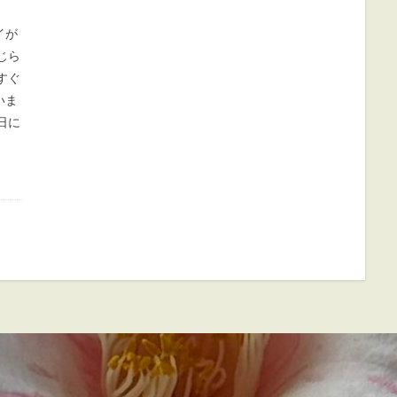
イが
じら
すぐ
いま
日に