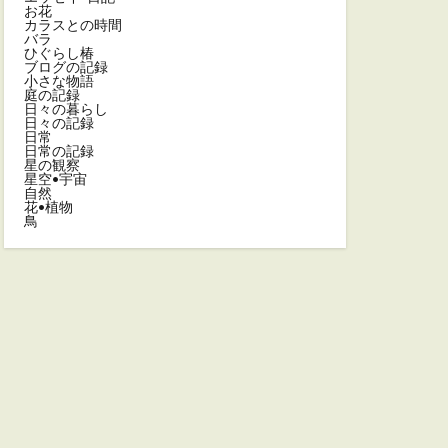
お花
カラスとの時間
バラ
ひぐらし椿
ブログの記録
小さな物語
庭の記録
日々の暮らし
日々の記録
日常
日常の記録
星の観察
星空•宇宙
自然
花•植物
鳥