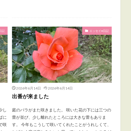
日記
エッセイ•日記
2026年6月14日
2026年6月14日
出番が来ました
少し
庭のバラがまた咲きました。 咲いた花の下には三つの
ばに
蕾が並び、少し離れたところには大きな蕾もありま
で咲
す。 今年もこうして咲いてくれたことがうれしくて、