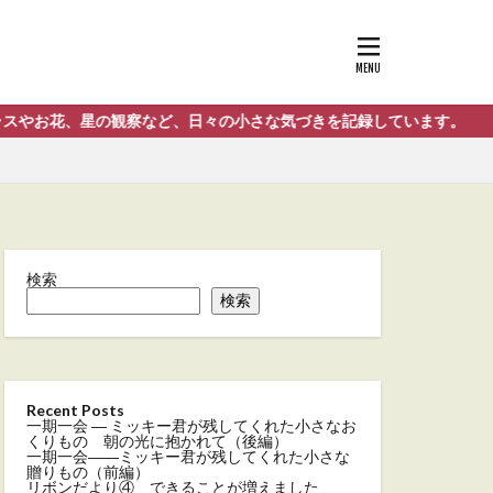
の観察など、日々の小さな気づきを記録しています。
検索
検索
Recent Posts
一期一会 ― ミッキー君が残してくれた小さなお
くりもの 朝の光に抱かれて（後編）
一期一会――ミッキー君が残してくれた小さな
贈りもの（前編）
リボンだより④ できることが増えました