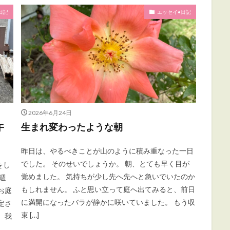
日記
エッセイ•日記
2026年6月24日
午
生まれ変わったような朝
昨日は、やるべきことが山のように積み重なった一日
でした。 そのせいでしょうか。 朝、とても早く目が
をし
覚めました。 気持ちが少し先へ先へと急いでいたのか
週
もしれません。 ふと思い立って庭へ出てみると、前日
お庭
に満開になったバラが静かに咲いていました。 もう収
定さ
束 […]
 我