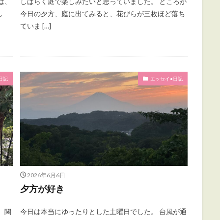
は、
しばらく庭で楽しみたいと思っていました。 ところが
し
今日の夕方、庭に出てみると、花びらが三枚ほど落ち
ていま […]
日記
エッセイ•日記
2026年6月6日
夕方が好き
、関
今日は本当にゆったりとした土曜日でした。 台風が通