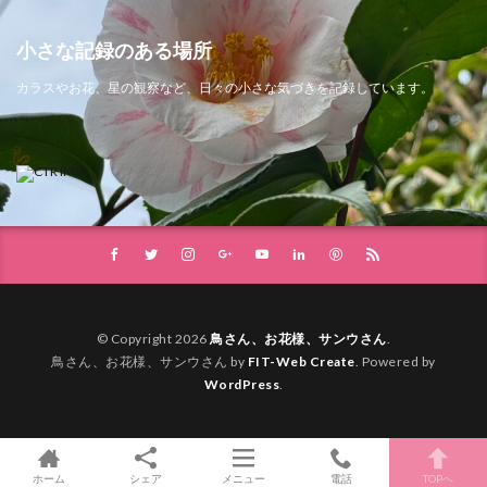
小さな記録のある場所
カラスやお花、星の観察など、日々の小さな気づきを記録しています。
© Copyright 2026
鳥さん、お花様、サンウさん
.
鳥さん、お花様、サンウさん by
FIT-Web Create
. Powered by
WordPress
.
ホーム
シェア
メニュー
電話
TOPへ