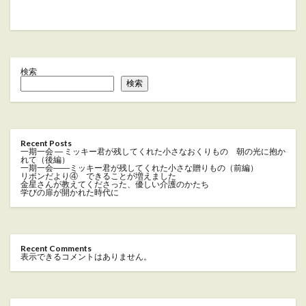
検索
検索
Recent Posts
一期一会 ― ミッキー君が残してくれた小さなおくりもの 朝の光に抱か
れて（後編）
一期一会――ミッキー君が残してくれた小さな贈りもの（前編）
リボンだより④ できることが増えました
金星さんが教えてくださった、優しい介護のかたち
学びの扉が開かれた時代に
Recent Comments
表示できるコメントはありません。