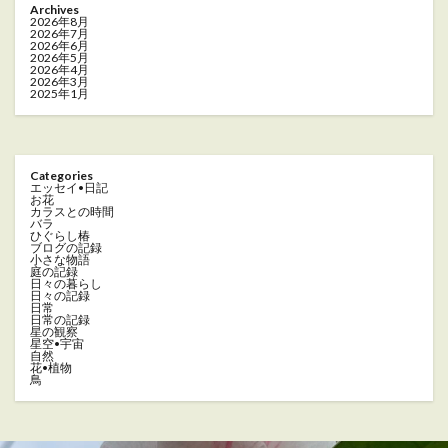
Archives
2026年8月
2026年7月
2026年6月
2026年5月
2026年4月
2026年3月
2025年1月
Categories
エッセイ•日記
お花
カラスとの時間
バラ
ひぐらし椿
ブログの記録
小さな物語
庭の記録
日々の暮らし
日々の記録
日常
日常の記録
星の観察
星空•宇宙
自然
花•植物
鳥