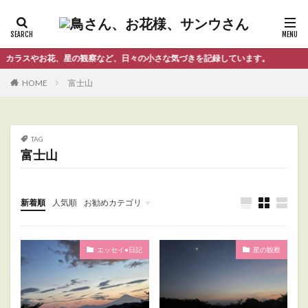
ラスやお花、星の観察など、日々の小さな気づきを記録しています。
HOME
富士山
TAG
富士山
新着順
人気順
お勧めカテゴリ
Uncategorized
エッセイ•日記
星の観察