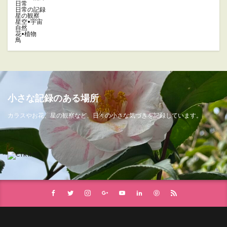
日常
日常の記録
星の観察
星空•宇宙
自然
花•植物
鳥
小さな記録のある場所
カラスやお花、星の観察など、日々の小さな気づきを記録しています。