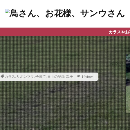
カラスやお花、星の観察など、
カラス
,
リボンママ
,
子育て
,
日々の記録
,
親子
14view