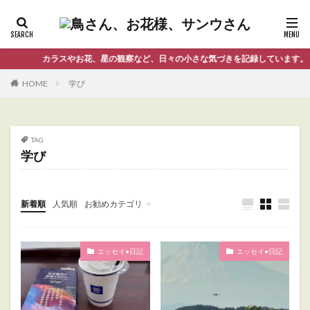
カラスやお花、星の観察など、日々の小さな気づきを記録しています。
HOME
学び
TAG
学び
新着順
人気順
お勧めカテゴリ
Uncategorized
エッセイ•日記
エッセイ•日記