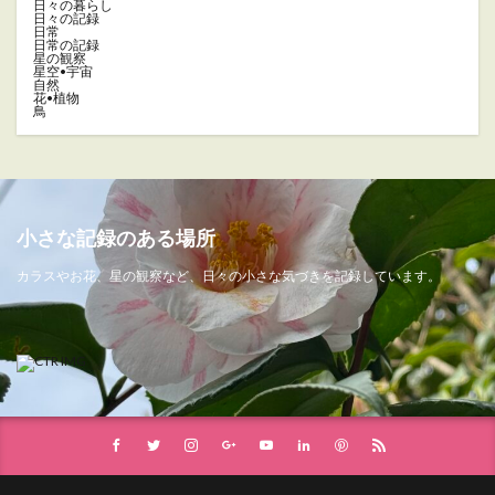
日々の暮らし
日々の記録
日常
日常の記録
星の観察
星空•宇宙
自然
花•植物
鳥
小さな記録のある場所
カラスやお花、星の観察など、日々の小さな気づきを記録しています。