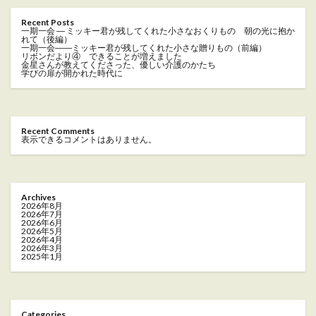
Recent Posts
一期一会 ― ミッキー君が残してくれた小さなおくりもの 朝の光に抱か
れて（後編）
一期一会――ミッキー君が残してくれた小さな贈りもの（前編）
リボンだより④ できることが増えました
金星さんが教えてくださった、優しい介護のかたち
学びの扉が開かれた時代に
Recent Comments
表示できるコメントはありません。
Archives
2026年8月
2026年7月
2026年6月
2026年5月
2026年4月
2026年3月
2025年1月
Categories