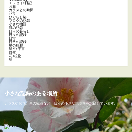
エッセイ•日記
お花
カラスとの時間
バラ
ひぐらし椿
ブログの記録
小さな物語
庭の記録
日々の暮らし
日々の記録
日常
日常の記録
星の観察
星空•宇宙
自然
花•植物
鳥
小さな記録のある場所
カラスやお花、星の観察など、日々の小さな気づきを記録しています。