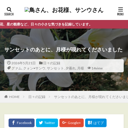
観察など、日々の小さな気づきを記録しています。
サンセットのあとに、月様が現れてくださいました
2026年5月21日
日々の記録
グァム
,
クォン•サンウ
,
サンセット
,
夕暮れ
,
月様
14view
HOME
日々の記録
サンセットのあとに、月様が現れてくださいま