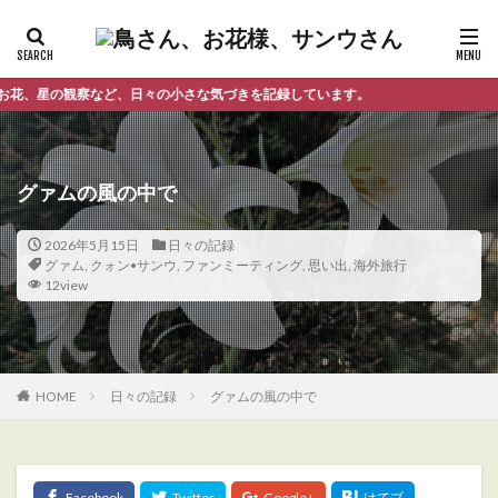
観察など、日々の小さな気づきを記録しています。
グァムの風の中で
2026年5月15日
日々の記録
グァム
,
クォン•サンウ
,
ファンミーティング
,
思い出
,
海外旅行
12view
HOME
日々の記録
グァムの風の中で