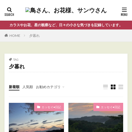
カラスやお花、星の観察など、日々の小さな気づきを記録しています。
HOME
夕暮れ
TAG
夕暮れ
新着順
人気順
お勧めカテゴリ
Uncategorized
エッセイ•日記
エッセイ•日記