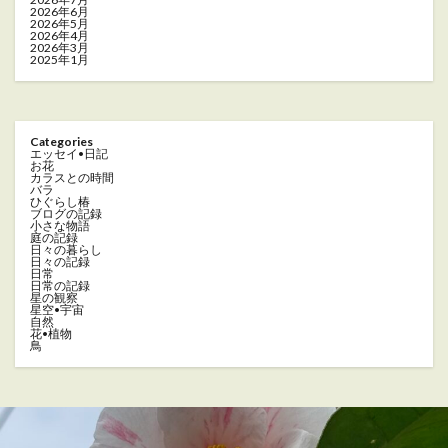
2026年6月
2026年5月
2026年4月
2026年3月
2025年1月
Categories
エッセイ•日記
お花
カラスとの時間
バラ
ひぐらし椿
ブログの記録
小さな物語
庭の記録
日々の暮らし
日々の記録
日常
日常の記録
星の観察
星空•宇宙
自然
花•植物
鳥