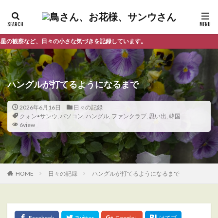
、日々の小さな気づきを記録しています。
ハングルが打てるようになるまで
2026年6月16日
日々の記録
クォン•サンウ
,
パソコン
,
ハングル
,
ファンクラブ
,
思い出
,
韓国
6view
HOME
日々の記録
ハングルが打てるようになるまで