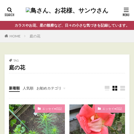
カラスやお花、星の観察など、日々の小さな気づきを記録しています。
HOME
庭の花
TAG
庭の花
新着順
人気順
お勧めカテゴリ
Uncategorized
エッセイ•日記
エッセイ•日記