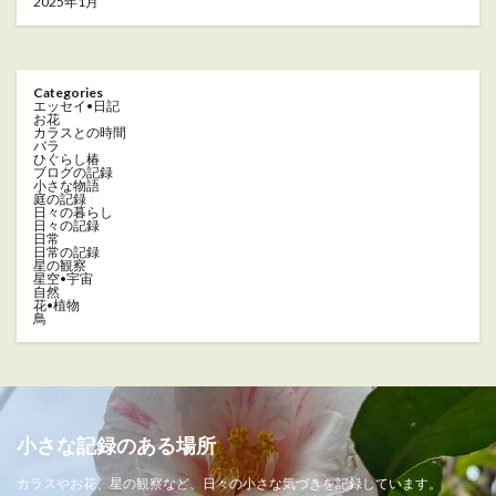
2025年1月
Categories
エッセイ•日記
お花
カラスとの時間
バラ
ひぐらし椿
ブログの記録
小さな物語
庭の記録
日々の暮らし
日々の記録
日常
日常の記録
星の観察
星空•宇宙
自然
花•植物
鳥
小さな記録のある場所
カラスやお花、星の観察など、日々の小さな気づきを記録しています。