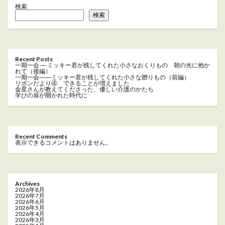
検索
検索
Recent Posts
一期一会 ― ミッキー君が残してくれた小さなおくりもの 朝の光に抱か
れて（後編）
一期一会――ミッキー君が残してくれた小さな贈りもの（前編）
リボンだより④ できることが増えました
金星さんが教えてくださった、優しい介護のかたち
学びの扉が開かれた時代に
Recent Comments
表示できるコメントはありません。
Archives
2026年8月
2026年7月
2026年6月
2026年5月
2026年4月
2026年3月