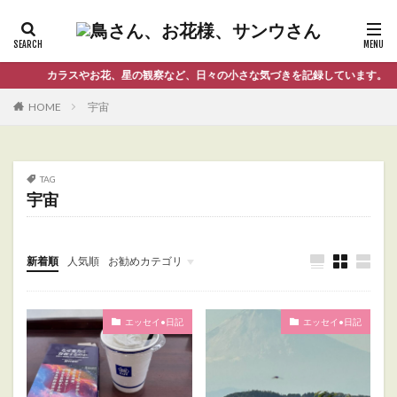
カラスやお花、星の観察など、日々の小さな気づきを記録しています。
HOME
宇宙
TAG
宇宙
新着順
人気順
お勧めカテゴリ
Uncategorized
エッセイ•日記
エッセイ•日記