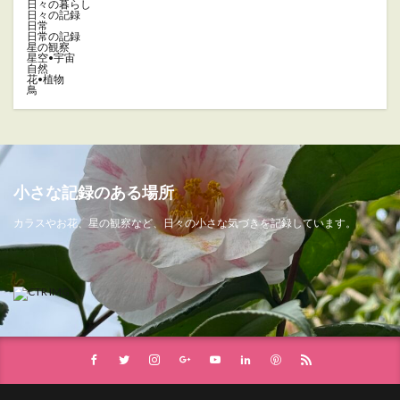
日々の暮らし
日々の記録
日常
日常の記録
星の観察
星空•宇宙
自然
花•植物
鳥
小さな記録のある場所
カラスやお花、星の観察など、日々の小さな気づきを記録しています。