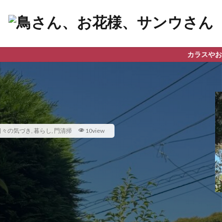
カラスやお花、星の観察など
日々の気づき
,
暮らし
,
門清掃
10view