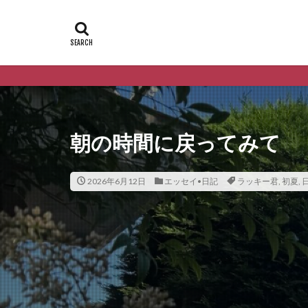
朝の時間に戻ってみて
2026年6月12日
エッセイ•日記
ラッキー君
,
初夏
,