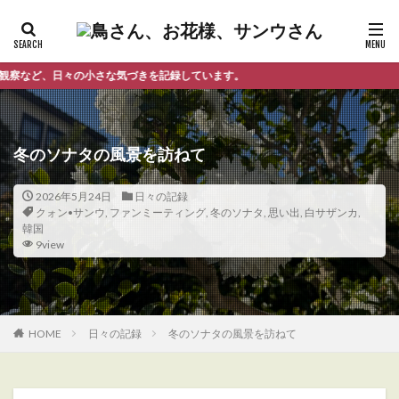
さな気づきを記録しています。
冬のソナタの風景を訪ねて
2026年5月24日
日々の記録
クォン•サンウ
,
ファンミーティング
,
冬のソナタ
,
思い出
,
白サザンカ
,
韓国
9view
HOME
日々の記録
冬のソナタの風景を訪ねて