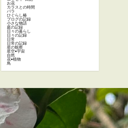
お花
カラスとの時間
バラ
ひぐらし椿
ブログの記録
小さな物語
庭の記録
日々の暮らし
日々の記録
日常
日常の記録
星の観察
星空•宇宙
自然
花•植物
鳥