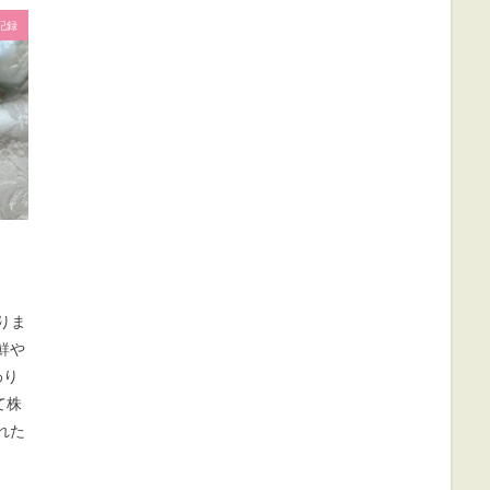
記録
りま
鮮や
わり
て株
れた