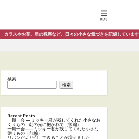
スやお花、星の観察など、日々の小さな気づきを記録しています。
検索
検索
Recent Posts
一期一会 ― ミッキー君が残してくれた小さなお
くりもの 朝の光に抱かれて（後編）
一期一会――ミッキー君が残してくれた小さな
贈りもの（前編）
リボンだより④ できることが増えました