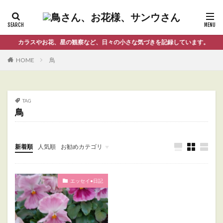
カラスやお花、星の観察など、日々の小さな気づきを記録しています。
HOME
鳥
TAG
鳥
新着順
人気順
お勧めカテゴリ
Uncategorized
エッセイ•日記