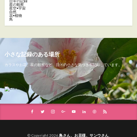
日常の記録
星の観察
星空•宇宙
自然
花•植物
鳥
小さな記録のある場所
カラスやお花、星の観察など、日々の小さな気づきを記録しています。
© Copyright 2026
鳥さん、お花様、サンウさん
.