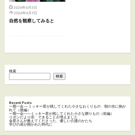
2026年6月5日
2026年6月5日
自然を観察してみると
検索
検索
Recent Posts
一期一会 ― ミッキー君が残してくれた小さなおくりもの 朝の光に抱か
れて（後編）
一期一会――ミッキー君が残してくれた小さな贈りもの（前編）
リボンだより④ できることが増えました
金星さんが教えてくださった、優しい介護のかたち
学びの扉が開かれた時代に