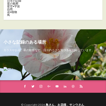
日常の記録
星の観察
星空•宇宙
自然
花•植物
鳥
小さな記録のある場所
カラスやお花、星の観察など、日々の小さな気づきを記録しています。
© Copyright 2026
鳥さん、お花様、サンウさん
.