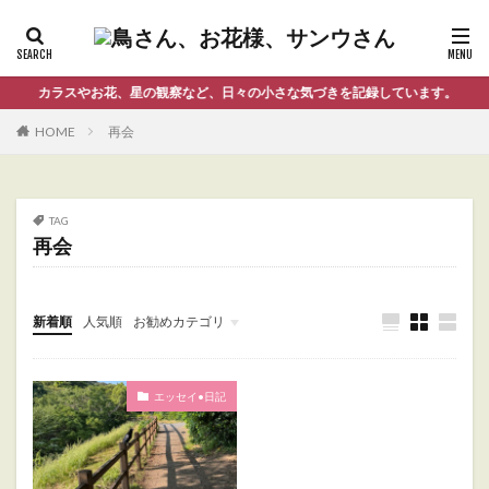
カラスやお花、星の観察など、日々の小さな気づきを記録しています。
HOME
再会
TAG
再会
新着順
人気順
お勧めカテゴリ
Uncategorized
エッセイ•日記