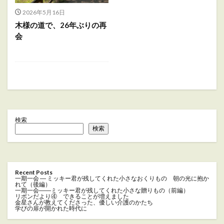
2026年5月16日
木様の道で、26年ぶりの再
会
検索
検索
Recent Posts
一期一会 ― ミッキー君が残してくれた小さなおくりもの 朝の光に抱か
れて（後編）
一期一会――ミッキー君が残してくれた小さな贈りもの（前編）
リボンだより④ できることが増えました
金星さんが教えてくださった、優しい介護のかたち
学びの扉が開かれた時代に