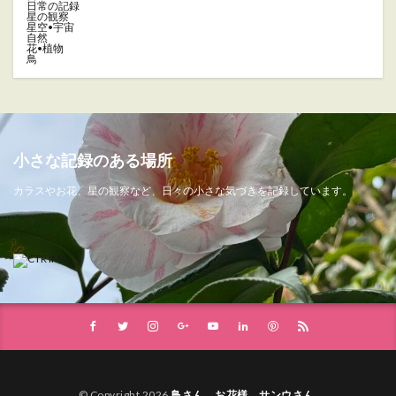
日常の記録
星の観察
星空•宇宙
自然
花•植物
鳥
小さな記録のある場所
カラスやお花、星の観察など、日々の小さな気づきを記録しています。
© Copyright 2026
鳥さん、お花様、サンウさん
.