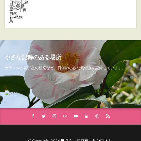
日常の記録
星の観察
星空•宇宙
自然
花•植物
鳥
小さな記録のある場所
カラスやお花、星の観察など、日々の小さな気づきを記録しています。
© Copyright 2026
鳥さん、お花様、サンウさん
.