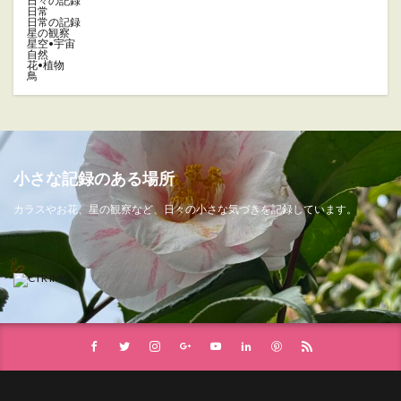
日々の記録
日常
日常の記録
星の観察
星空•宇宙
自然
花•植物
鳥
小さな記録のある場所
カラスやお花、星の観察など、日々の小さな気づきを記録しています。