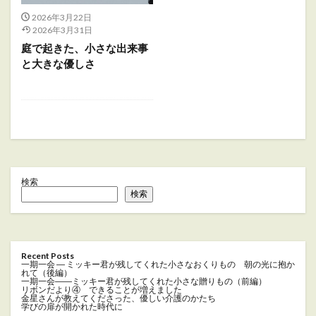
2026年3月22日
2026年3月31日
庭で起きた、小さな出来事
と大きな優しさ
検索
検索
Recent Posts
一期一会 ― ミッキー君が残してくれた小さなおくりもの 朝の光に抱か
れて（後編）
一期一会――ミッキー君が残してくれた小さな贈りもの（前編）
リボンだより④ できることが増えました
金星さんが教えてくださった、優しい介護のかたち
学びの扉が開かれた時代に