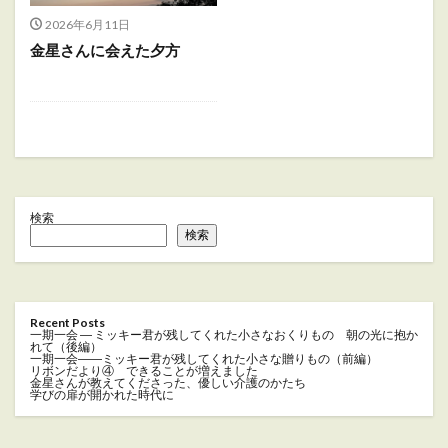
2026年6月11日
金星さんに会えた夕方
検索
検索
Recent Posts
一期一会 ― ミッキー君が残してくれた小さなおくりもの 朝の光に抱か
れて（後編）
一期一会――ミッキー君が残してくれた小さな贈りもの（前編）
リボンだより④ できることが増えました
金星さんが教えてくださった、優しい介護のかたち
学びの扉が開かれた時代に