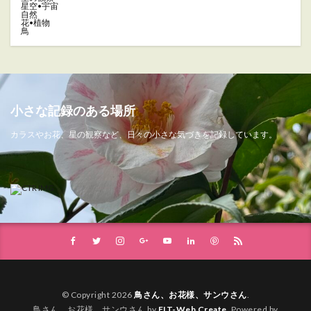
星空•宇宙
自然
花•植物
鳥
小さな記録のある場所
カラスやお花、星の観察など、日々の小さな気づきを記録しています。
© Copyright 2026
鳥さん、お花様、サンウさん
.
鳥さん、お花様、サンウさん by
FIT-Web Create
. Powered by