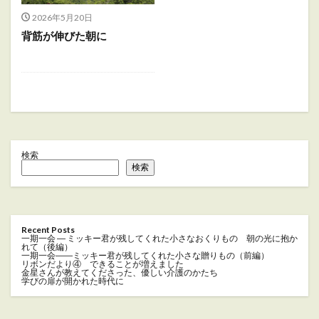
2026年5月20日
背筋が伸びた朝に
検索
検索
Recent Posts
一期一会 ― ミッキー君が残してくれた小さなおくりもの 朝の光に抱か
れて（後編）
一期一会――ミッキー君が残してくれた小さな贈りもの（前編）
リボンだより④ できることが増えました
金星さんが教えてくださった、優しい介護のかたち
学びの扉が開かれた時代に