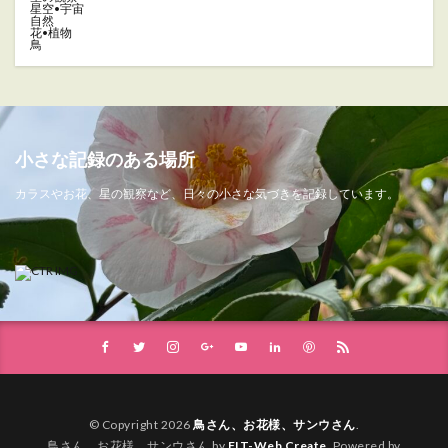
星空•宇宙
自然
花•植物
鳥
小さな記録のある場所
カラスやお花、星の観察など、日々の小さな気づきを記録しています。
© Copyright 2026
鳥さん、お花様、サンウさん
.
鳥さん、お花様、サンウさん by
FIT-Web Create
. Powered by