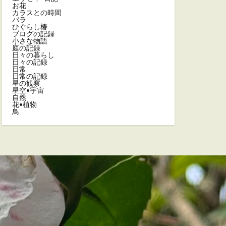
お花
カラスとの時間
バラ
ひぐらし椿
ブログの記録
小さな物語
庭の記録
日々の暮らし
日々の記録
日常
日常の記録
星の観察
星空•宇宙
自然
花•植物
鳥