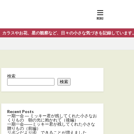
スやお花、星の観察など、日々の小さな気づきを記録しています。
検索
検索
Recent Posts
一期一会 ― ミッキー君が残してくれた小さなお
くりもの 朝の光に抱かれて（後編）
一期一会――ミッキー君が残してくれた小さな
贈りもの（前編）
リボンだより④ できることが増えました