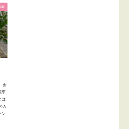
記録
 会
電車
とは
のカ
ァン