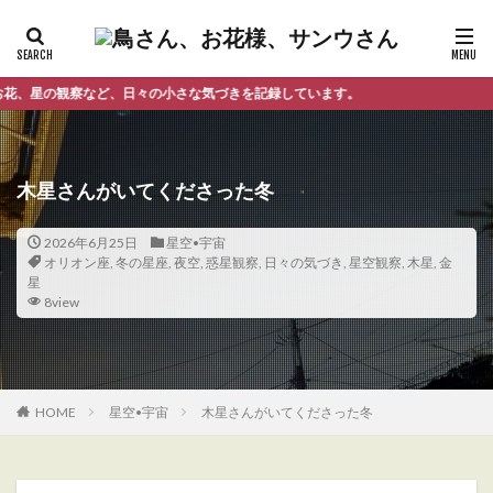
など、日々の小さな気づきを記録しています。
木星さんがいてくださった冬
2026年6月25日
星空•宇宙
オリオン座
,
冬の星座
,
夜空
,
惑星観察
,
日々の気づき
,
星空観察
,
木星
,
金
星
8view
HOME
星空•宇宙
木星さんがいてくださった冬