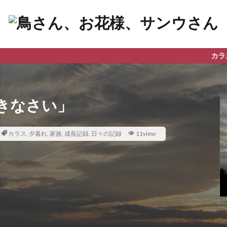
カラスやお花、星の
きなさい」
カラス
,
夕暮れ
,
家族
,
成長記録
,
日々の記録
11view