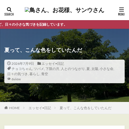
を記録しています。
夏って、こんな色をしていたんだ
2026年7月9日
エッセイ•日記
チョコちゃん
,
ツバメ
,
下限の月
,
人とのつながり
,
夏
,
太陽
,
小さな命
,
日々の気づき
,
暮らし
,
青空
6view
HOME
エッセイ•日記
夏って、こんな色をしていたんだ