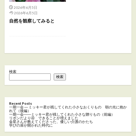
2026年6月5日
2026年6月5日
自然を観察してみると
検索
検索
Recent Posts
一期一会 ― ミッキー君が残してくれた小さなおくりもの 朝の光に抱か
れて（後編）
一期一会――ミッキー君が残してくれた小さな贈りもの（前編）
リボンだより④ できることが増えました
金星さんが教えてくださった、優しい介護のかたち
学びの扉が開かれた時代に