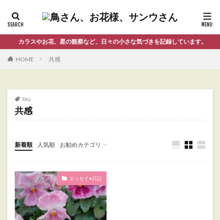
カラスやお花、星の観察など、日々の小さな気づきを記録しています。
HOME
共感
TAG
共感
新着順
人気順
お勧めカテゴリ
Uncategorized
エッセイ•日記