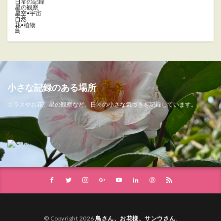
日常の記録
星の観察
星空•宇宙
自然
花•植物
鳥
小さな記録のある場所
カラスやお花、星の観察など、日々の小さな気づきを記録しています。
© Copyright 2026
鳥さん、お花様、サンウさん
.