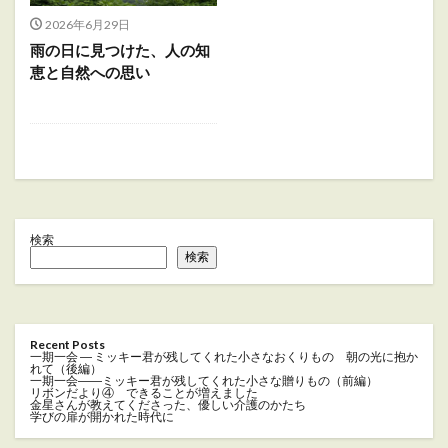
2026年6月29日
雨の日に見つけた、人の知
恵と自然への思い
検索
検索
Recent Posts
一期一会 ― ミッキー君が残してくれた小さなおくりもの 朝の光に抱か
れて（後編）
一期一会――ミッキー君が残してくれた小さな贈りもの（前編）
リボンだより④ できることが増えました
金星さんが教えてくださった、優しい介護のかたち
学びの扉が開かれた時代に