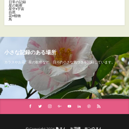
日常の記録
星の観察
星空•宇宙
自然
花•植物
鳥
小さな記録のある場所
カラスやお花、星の観察など、日々の小さな気づきを記録しています。
© Copyright 2026
鳥さん、お花様、サンウさん
.