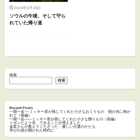
2026年6月18日
ソウルの午後、そして守ら
れていた帰り道
検索
検索
Recent Posts
一期一会 ― ミッキー君が残してくれた小さなおくりもの 朝の光に抱か
れて（後編）
一期一会――ミッキー君が残してくれた小さな贈りもの（前編）
リボンだより④ できることが増えました
金星さんが教えてくださった、優しい介護のかたち
学びの扉が開かれた時代に