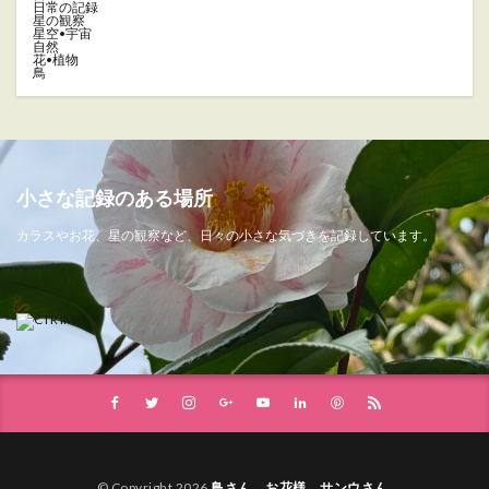
日常の記録
星の観察
星空•宇宙
自然
花•植物
鳥
小さな記録のある場所
カラスやお花、星の観察など、日々の小さな気づきを記録しています。
© Copyright 2026
鳥さん、お花様、サンウさん
.