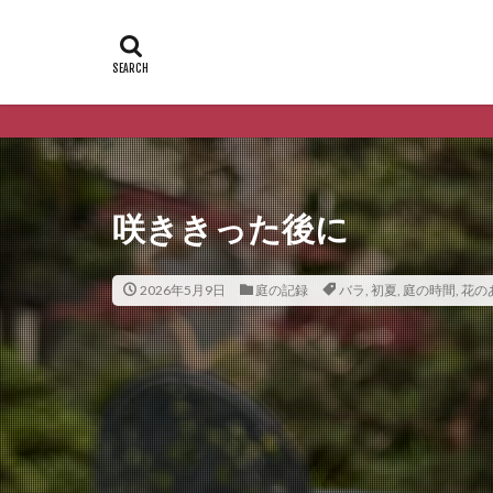
咲ききった後に
2026年5月9日
庭の記録
バラ
,
初夏
,
庭の時間
,
花の