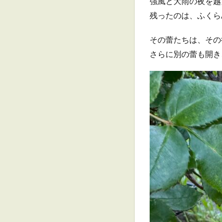
強風と大雨の夜を越
残ったのは、ふくら
その蕾たちは、その
さらに別の蕾も開き