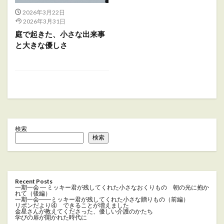
2026年3月22日
2026年3月31日
庭で起きた、小さな出来事
と大きな優しさ
検索
検索
Recent Posts
一期一会 ― ミッキー君が残してくれた小さなおくりもの 朝の光に抱か
れて（後編）
一期一会――ミッキー君が残してくれた小さな贈りもの（前編）
リボンだより④ できることが増えました
金星さんが教えてくださった、優しい介護のかたち
学びの扉が開かれた時代に