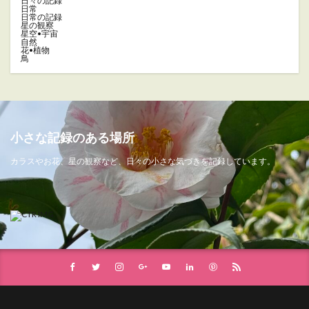
日々の記録
日常
日常の記録
星の観察
星空•宇宙
自然
花•植物
鳥
小さな記録のある場所
カラスやお花、星の観察など、日々の小さな気づきを記録しています。