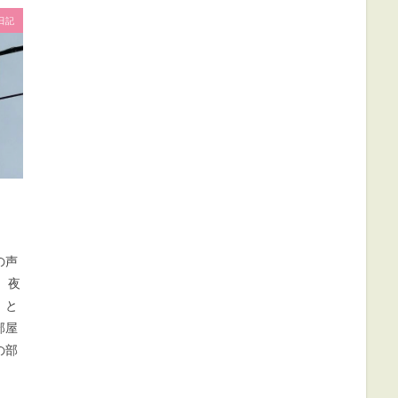
日記
の声
 夜
」と
部屋
の部