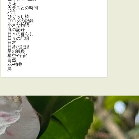
お花
カラスとの時間
バラ
ひぐらし椿
ブログの記録
小さな物語
庭の記録
日々の暮らし
日々の記録
日常
日常の記録
星の観察
星空•宇宙
自然
花•植物
鳥