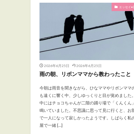
エッセイ•
2026年6月25日
2026年6月25日
雨の朝、リボンママから教わったこと
今朝は雨音を聞きながら、ひなママやリボンママ
も遠くに響く中、少しゆっくりと目が覚めました。
中にはチョコちゃんが二階の踊り場で「くんくん
鳴いていました。不思議に思って見に行くと、お
で一人になって寂しかったようです。しばらく私
屋で一緒 […]