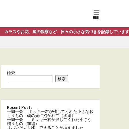
スやお花、星の観察など、日々の小さな気づきを記録しています。
検索
検索
Recent Posts
一期一会 ― ミッキー君が残してくれた小さなお
くりもの 朝の光に抱かれて（後編）
一期一会――ミッキー君が残してくれた小さな
贈りもの（前編）
リボンだより④ できることが増えました